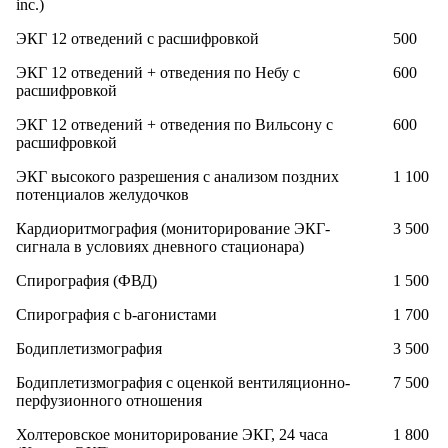
inc.)
ЭКГ 12 отведений с расшифровкой
500
ЭКГ 12 отведений + отведения по Небу с
600
расшифровкой
ЭКГ 12 отведений + отведения по Вильсону с
600
расшифровкой
ЭКГ высокого разрешения с анализом поздних
1 100
потенциалов желудочков
Кардиоритмография (мониторирование ЭКГ-
3 500
сигнала в условиях дневного стационара)
Спирография (ФВД)
1 500
Спирография с b-агонистами
1 700
Бодиплетизмография
3 500
Бодиплетизмография с оценкой вентиляционно-
7 500
перфузионного отношения
Холтеровское мониторирование ЭКГ, 24 часа
1 800