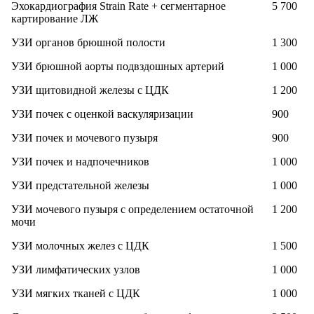
Эхокардиография Strain Rate + сегментарное
5 700
картирование ЛЖ
УЗИ органов брюшной полости
1 300
УЗИ брюшной аорты подвздошных артерий
1 000
УЗИ щитовидной железы с ЦДК
1 200
УЗИ почек с оценкой васкуляризации
900
УЗИ почек и мочевого пузыря
900
УЗИ почек и надпочечников
1 000
УЗИ предстательной железы
1 000
УЗИ мочевого пузыря с определением остаточной
1 200
мочи
УЗИ молочных желез с ЦДК
1 500
УЗИ лимфатических узлов
1 000
УЗИ мягких тканей с ЦДК
1 000