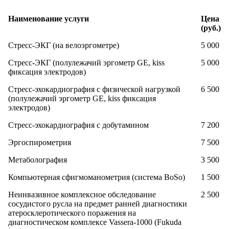
Наименование услуги
Цена
(руб.)
Стресс-ЭКГ (на велоэргометре)
5 000
Стресс-ЭКГ (полулежачий эргометр GE, kiss
5 000
фиксация электродов)
Стресс-эхокардиография с физической нагрузкой
6 500
(полулежачий эргометр GE, kiss фиксация
электродов)
Стресс-эхокардиография с добутамином
7 200
Эргоспирометрия
7 500
Метаболография
3 500
Компьютерная сфигмоманометрия (система BoSo)
1 500
Неинвазивное комплексное обследование
2 500
сосудистого русла на предмет ранней диагностики
атеросклеротического поражения на
диагностическом комплексе Vassera-1000 (Fukuda